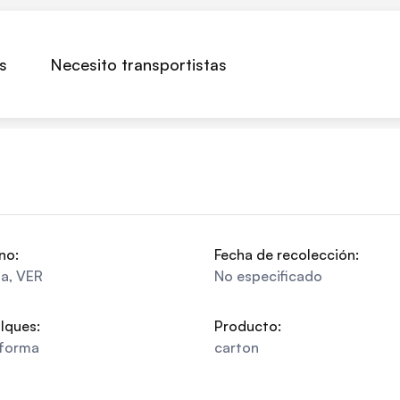
s
Necesito transportistas
no:
Fecha de recolección:
pa
,
VER
No especificado
lques:
Producto:
aforma
carton