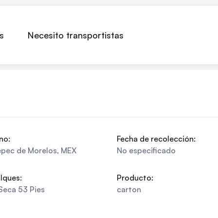
s
Necesito transportistas
no:
Fecha de recolección:
epec de Morelos
,
MEX
No especificado
lques:
Producto:
Seca 53 Pies
carton