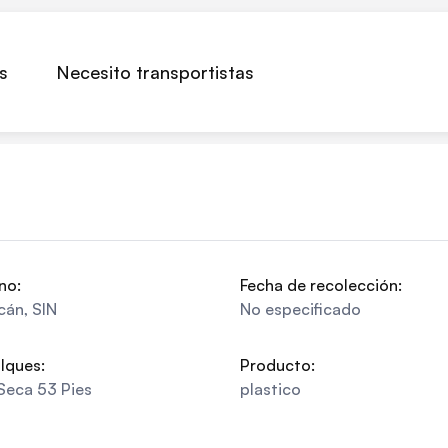
s
Necesito transportistas
no:
Fecha de recolección:
cán
,
SIN
No especificado
lques:
Producto:
Seca 53 Pies
plastico