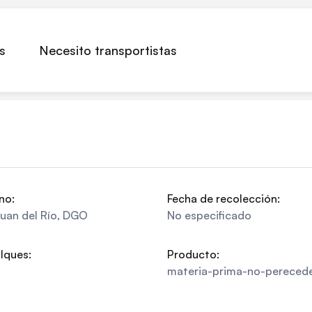
s
Necesito transportistas
no:
Fecha de recolección:
uan del Río
,
DGO
No especificado
lques:
Producto:
materia-prima-no-pereced