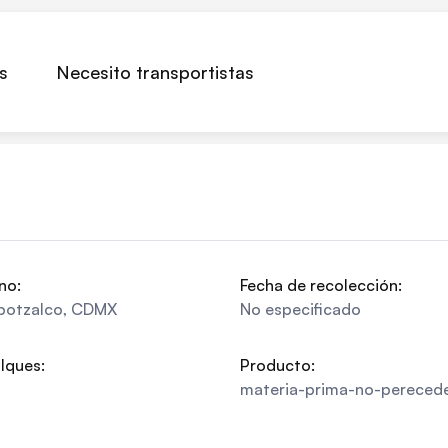
s
Necesito transportistas
no:
Fecha de recolección:
potzalco
,
CDMX
No especificado
lques:
Producto:
materia-prima-no-pereced