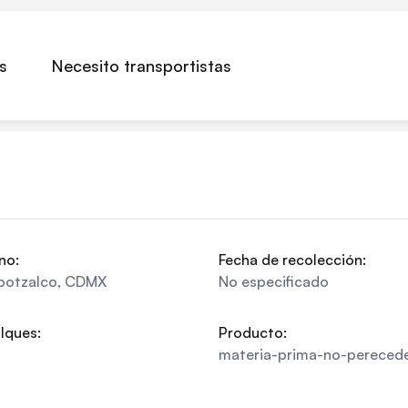
s
Necesito transportistas
no:
Fecha de recolección:
potzalco
,
CDMX
No especificado
lques:
Producto:
materia-prima-no-pereced