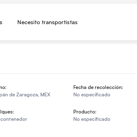
s
Necesito transportistas
no:
Fecha de recolección:
pán de Zaragoza
,
MEX
No especificado
lques:
Producto:
acontenedor
No especificado