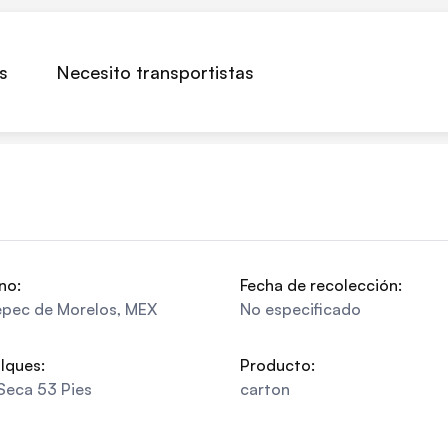
s
Necesito transportistas
no:
Fecha de recolección:
epec de Morelos
,
MEX
No especificado
lques:
Producto:
Seca 53 Pies
carton