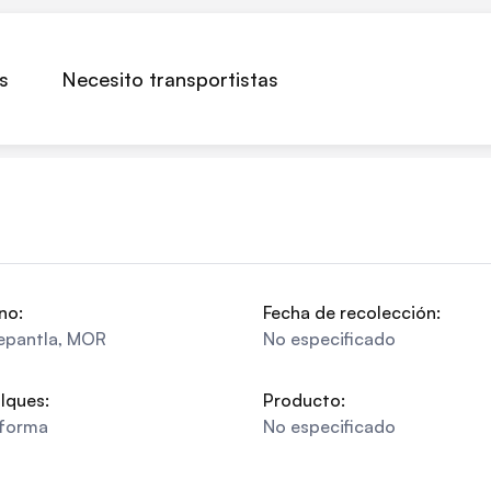
s
Necesito transportistas
no:
Fecha de recolección:
epantla
,
MOR
No especificado
lques:
Producto:
aforma
No especificado