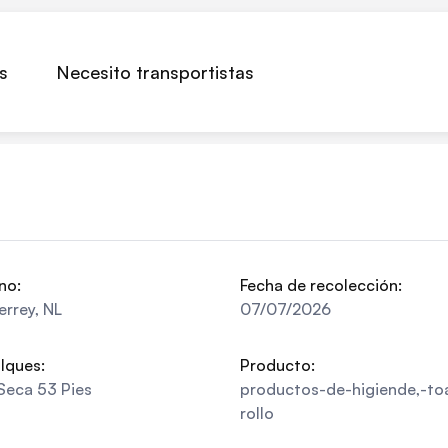
s
Necesito transportistas
no:
Fecha de recolección:
errey
,
NL
07/07/2026
lques:
Producto:
Seca 53 Pies
productos-de-higiende,-toa
rollo