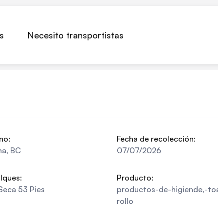
s
Necesito transportistas
no:
Fecha de recolección:
na
,
BC
07/07/2026
lques:
Producto:
Seca 53 Pies
productos-de-higiende,-toa
rollo